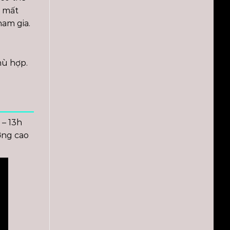
g mất
ham gia.
hù hợp.
 – 13h
ởng cao