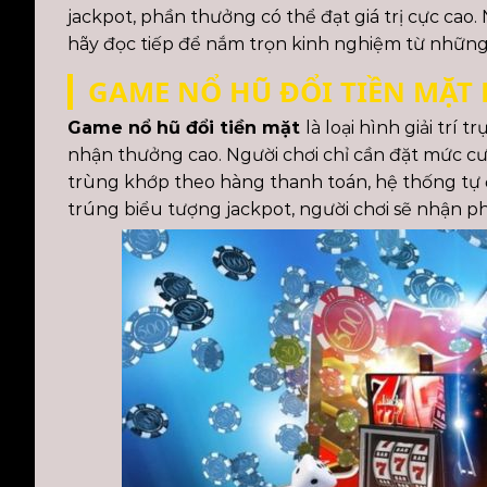
jackpot, phần thưởng có thể đạt giá trị cực cao. 
hãy đọc tiếp để nắm trọn kinh nghiệm từ nhữn
GAME NỔ HŨ ĐỔI TIỀN MẶT 
Game nổ hũ đổi tiền mặt
là loại hình giải trí
nhận thưởng cao. Người chơi chỉ cần đặt mức cư
trùng khớp theo hàng thanh toán, hệ thống tự đ
trúng biểu tượng jackpot, người chơi sẽ nhận p