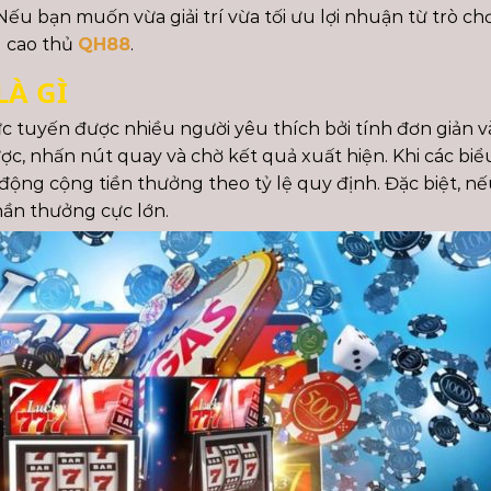
Nếu bạn muốn vừa giải trí vừa tối ưu lợi nhuận từ trò chơ
g cao thủ
QH88
.
LÀ GÌ
 trực tuyến được nhiều người yêu thích bởi tính đơn giản v
ợc, nhấn nút quay và chờ kết quả xuất hiện. Khi các bi
ộng cộng tiền thưởng theo tỷ lệ quy định. Đặc biệt, n
hần thưởng cực lớn.