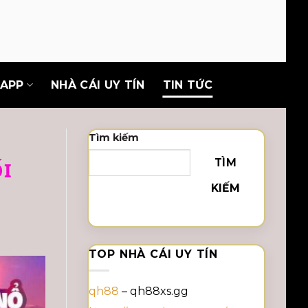
 APP
NHÀ CÁI UY TÍN
TIN TỨC
Tìm kiếm
TÌM
ỐI
KIẾM
TOP NHÀ CÁI UY TÍN
qh88
– qh88xs.gg