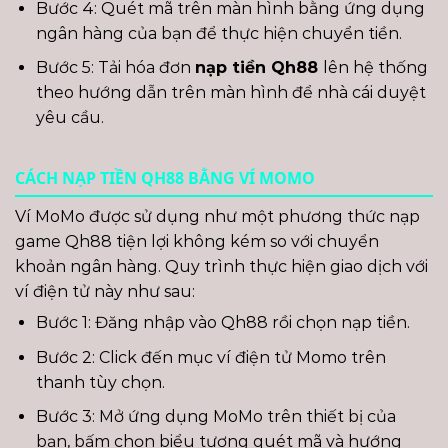
Bước 4: Quét mã trên màn hình bằng ứng dụng
ngân hàng của bạn để thực hiện chuyển tiền.
Bước 5: Tải hóa đơn
nạp tiền Qh88
lên hệ thống
theo hướng dẫn trên màn hình để nhà cái duyệt
yêu cầu.
CÁCH NẠP TIỀN QH88 BẰNG VÍ MOMO
Ví MoMo được sử dụng như một phương thức nạp
game Qh88 tiện lợi không kém so với chuyển
khoản ngân hàng. Quy trình thực hiện giao dịch với
ví điện tử này như sau:
Bước 1: Đăng nhập vào Qh88 rồi chọn nạp tiền.
Bước 2: Click đến mục ví điện tử Momo trên
thanh tùy chọn.
Bước 3: Mở ứng dụng MoMo trên thiết bị của
bạn, bấm chọn biểu tượng quét mã và hướng