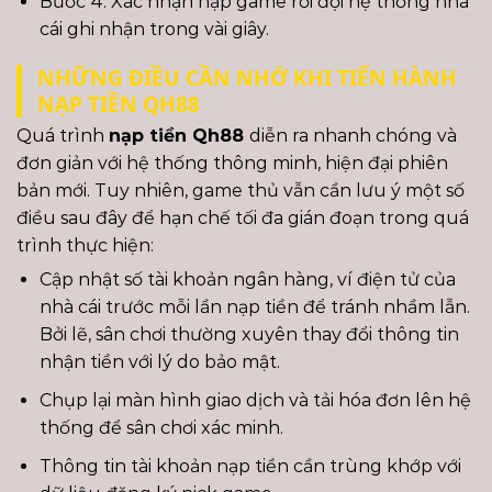
Bước 4: Xác nhận nạp game rồi đợi hệ thống nhà
cái ghi nhận trong vài giây.
NHỮNG ĐIỀU CẦN NHỚ KHI TIẾN HÀNH
NẠP TIỀN QH88
Quá trình
nạp tiền Qh88
diễn ra nhanh chóng và
đơn giản với hệ thống thông minh, hiện đại phiên
bản mới. Tuy nhiên, game thủ vẫn cần lưu ý một số
điều sau đây để hạn chế tối đa gián đoạn trong quá
trình thực hiện:
Cập nhật số tài khoản ngân hàng, ví điện tử của
nhà cái trước mỗi lần nạp tiền để tránh nhầm lẫn.
Bởi lẽ, sân chơi thường xuyên thay đổi thông tin
nhận tiền với lý do bảo mật.
Chụp lại màn hình giao dịch và tải hóa đơn lên hệ
thống để sân chơi xác minh.
Thông tin tài khoản nạp tiền cần trùng khớp với