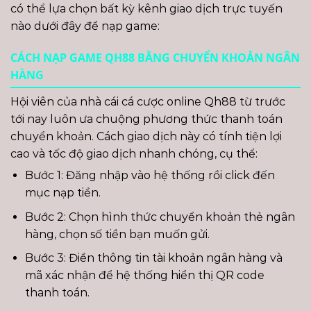
có thể lựa chọn bất kỳ kênh giao dịch trực tuyến
nào dưới đây để nạp game:
CÁCH NẠP GAME QH88 BẰNG CHUYỂN KHOẢN NGÂN
HÀNG
Hội viên của nhà cái cá cược online Qh88 từ trước
tới nay luôn ưa chuộng phương thức thanh toán
chuyển khoản. Cách giao dịch này có tính tiện lợi
cao và tốc độ giao dịch nhanh chóng, cụ thể:
Bước 1: Đăng nhập vào hệ thống rồi click đến
mục nạp tiền.
Bước 2: Chọn hình thức chuyển khoản thẻ ngân
hàng, chọn số tiền bạn muốn gửi.
Bước 3: Điền thông tin tài khoản ngân hàng và
mã xác nhận để hệ thống hiển thị QR code
thanh toán.