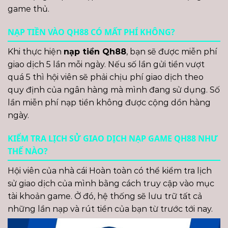
game thủ.
NẠP TIỀN VÀO QH88 CÓ MẤT PHÍ KHÔNG?
Khi thực hiện
nạp tiền Qh88
, bạn sẽ được miễn phí
giao dịch 5 lần mỗi ngày. Nếu số lần gửi tiền vượt
quá 5 thì hội viên sẽ phải chịu phí giao dịch theo
quy định của ngân hàng mà mình đang sử dụng. Số
lần miễn phí nạp tiền không được cộng dồn hàng
ngày.
KIỂM TRA LỊCH SỬ GIAO DỊCH NẠP GAME QH88 NHƯ
THẾ NÀO?
Hội viên của nhà cái Hoàn toàn có thể kiểm tra lịch
sử giao dịch của mình bằng cách truy cập vào mục
tài khoản game. Ở đó, hệ thống sẽ lưu trữ tất cả
những lần nạp và rút tiền của bạn từ trước tới nay.