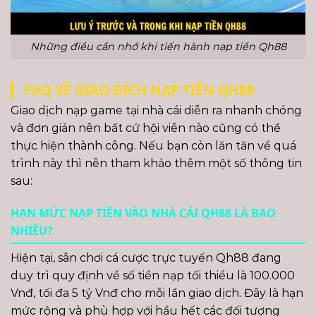
Những điều cần nhớ khi tiến hành nạp tiền Qh88
FAQ VỀ GIAO DỊCH NẠP TIỀN QH88
Giao dịch nạp game tại nhà cái diễn ra nhanh chóng
và đơn giản nên bất cứ hội viên nào cũng có thể
thực hiện thành công. Nếu bạn còn lăn tăn về quá
trình này thì nên tham khảo thêm một số thông tin
sau:
HẠN MỨC NẠP TIỀN VÀO NHÀ CÁI QH88 LÀ BAO
NHIÊU?
Hiện tại, sân chơi cá cược trực tuyến Qh88 đang
duy trì quy định về số tiền nạp tối thiểu là 100.000
Vnđ, tối đa 5 tỷ Vnđ cho mỗi lần giao dịch. Đây là hạn
mức rộng và phù hợp với hầu hết các đối tượng